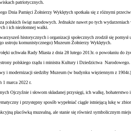
iskach patriotycznych.
o Dnia Pamięci Żołnierzy Wyklętych spotkała się z różnymi przeciwno
rza polskich świąt narodowych. Jednakże nawet po tych wydarzeniac
h i ich niezłomnej walki.
arzyszeń historycznych i organizacji społecznych zrodził się pomys
ego ustroju komunistycznego) Muzeum Żołnierzy Wyklętych.
rołęki uchwała Rady Miasta z dnia 28 lutego 2013r. o powołaniu do ż
e strony polskiego rządu i ministra Kultury i Dziedzictwa Narodowego.
wy i modernizacji siedziby Muzeum (w budynku więziennym z 1904r.) o
 1 marca 2022 r.
 Ojczyźnie i słowom składanej przysięgi, ich walkę, bohaterstwo i 
atyczny i przystępny sposób wypełniać ciągle istniejącą lukę w zbi
trakcyjną placówką muzealną, ale stanie się również symbolicznym mie