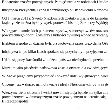
Bohaterów czasów powojennych. Pamięć trwała w rodzinach i środow
Inicjatywa Prezydenta Lecha Kaczyńskiego o ustanowieniu Narodoweg
Od 1 marca 2011 r. Święto Niezłomnych zostało wpisane do kalenda
kraju, gdzie można byłoby wyeksponować historię Żołnierzy Wyklętyc
W kręgach ostrołęckich parlamentarzystów, samorządowców oraz stow
powszechnego oporu Żołnierzy i ludności cywilnej wobec narzucan
Efektem wspólnych działań była przygotowana przez prezydenta Ost
Inicjatywa ta po kilku latach spotkała się przychylnym przyjęciem z
Udało się pozyskać środki z budżetu państwa niezbędne do przebudo
Muzeum jako placówka państwowa została otwarta dla zwiedzających
W MŻW pragniemy przypomnieć i pokazać ludzi wyjątkowych, wiernych
Chcemy też wskazać na motywacje i ideały Niezłomnych, by w system
Wierzymy, że ta skromna i wciąż nowa instytucja będzie nie tylko a
prowadzonych w dramatycznym czasie powojennym na terenie całej
II Rzeczpospolitej.