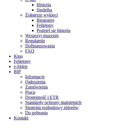
Historia
Siedziba
Żołnierze wyklęci
Biogramy
Felietony
Podziel się historią
Wesprzyj muzeum
Regulamin
Dofinansowania
FAQ
Kino
Felietony
e-Sklep
BIP
Informacje
Ogłoszenia
Zamówienia
Praca
Dostępność i ETR
Standardy ochrony małoletnich
Strategia rozbudowy zbiorów
Do pobrania
Kontakt