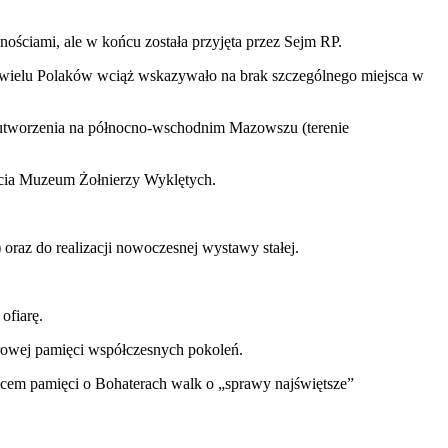
ściami, ale w końcu została przyjęta przez Sejm RP.
h wielu Polaków wciąż wskazywało na brak szczególnego miejsca w
ł utworzenia na północno-wschodnim Mazowszu (terenie
ycia Muzeum Żołnierzy Wyklętych.
raz do realizacji nowoczesnej wystawy stałej.
ofiarę.
orowej pamięci współczesnych pokoleń.
jscem pamięci o Bohaterach walk o „sprawy najświętsze”