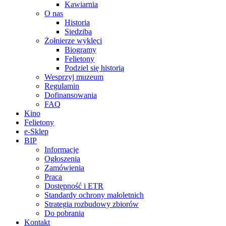
Kawiarnia
O nas
Historia
Siedziba
Żołnierze wyklęci
Biogramy
Felietony
Podziel się historią
Wesprzyj muzeum
Regulamin
Dofinansowania
FAQ
Kino
Felietony
e-Sklep
BIP
Informacje
Ogłoszenia
Zamówienia
Praca
Dostępność i ETR
Standardy ochrony małoletnich
Strategia rozbudowy zbiorów
Do pobrania
Kontakt