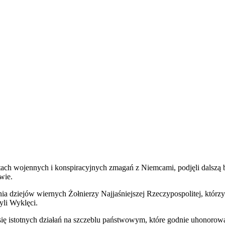
latach wojennych i konspiracyjnych zmagań z Niemcami, podjęli dal
wie.
dziejów wiernych Żołnierzy Najjaśniejszej Rzeczypospolitej, którzy st
yli Wyklęci.
ć się istotnych działań na szczeblu państwowym, które godnie uhonor