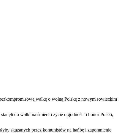
szą bezkompromisową walkę o wolną Polskę z nowym sowieckim
anęli do walki na śmierć i życie o godności i honor Polski,
owałyby skazanych przez komunistów na hańbę i zapomnienie