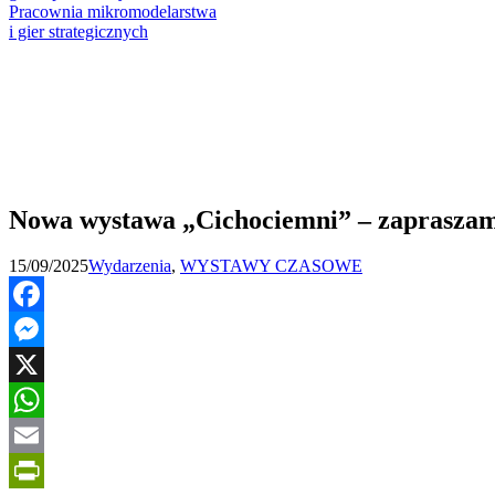
Pracownia mikromodelarstwa
i gier strategicznych
Nowa wystawa „Cichociemni” – zapraszam
15/09/2025
Wydarzenia
,
WYSTAWY CZASOWE
Facebook
Messenger
X
WhatsApp
Email