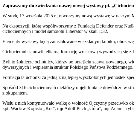
PrintFriendly
Zapraszamy do zwiedzania naszej nowej wystawy pt. „Cichociemn
W środę 17 września 2025 r., otworzymy nową wystawę w naszym M
Na ekspozycji, którą współtworzymy z Fundacją Defender oraz Nadleś
cichociemnych i model samolotu Liberator w skali 1:32.
Elementy wystawy będą zainstalowane w szklanym kubiku, obok wej
Cichociemni stanowili elitarną formację wojskową wywodzącą się z P
Byli to żołnierze ochotnicy, którzy po przejściu zaawansowanego, wi
dywersyjnych i wspierania struktur Polskiego Państwa Podziemnego.
Formacja ta uchodzi za jedną z najlepiej wyszkolonych jednostek spe
Spośród 316 cichociemnych niektórzy objęli funkcje dowódcze w str
z okupantem.
Wielu z nich kontynuowało walkę o wolność Ojczyzny przeciwko oku
kpt. Wacław Kopisto „Kra”, mjr Adolf Pilch „Góra”, mjr Adam Tryb