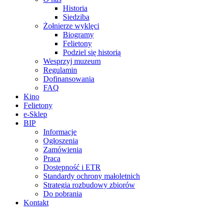
Historia
Siedziba
Żołnierze wyklęci
Biogramy
Felietony
Podziel się historią
Wesprzyj muzeum
Regulamin
Dofinansowania
FAQ
Kino
Felietony
e-Sklep
BIP
Informacje
Ogłoszenia
Zamówienia
Praca
Dostępność i ETR
Standardy ochrony małoletnich
Strategia rozbudowy zbiorów
Do pobrania
Kontakt