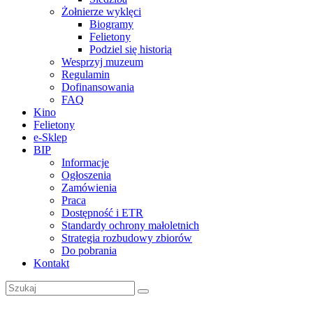
Żołnierze wyklęci
Biogramy
Felietony
Podziel się historią
Wesprzyj muzeum
Regulamin
Dofinansowania
FAQ
Kino
Felietony
e-Sklep
BIP
Informacje
Ogłoszenia
Zamówienia
Praca
Dostępność i ETR
Standardy ochrony małoletnich
Strategia rozbudowy zbiorów
Do pobrania
Kontakt