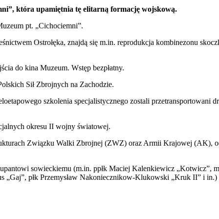
i”, która upamiętnia tę elitarną formację wojskową.
uzeum pt. „Cichociemni”.
nictwem Ostrołęka, znajdą się m.in. reprodukcja kombinezonu skoczka 
ścia do kina Muzeum. Wstęp bezpłatny.
olskich Sił Zbrojnych na Zachodzie.
eloetapowego szkolenia specjalistycznego zostali przetransportowani 
cjalnych okresu II wojny światowej.
ukturach Związku Walki Zbrojnej (ZWZ) oraz Armii Krajowej (AK), od
pantowi sowieckiemu (m.in. ppłk Maciej Kalenkiewicz „Kotwicz”, mjr
us „Gaj”, płk Przemysław Nakoniecznikow-Klukowski „Kruk II” i in.)