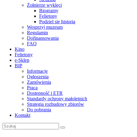
Żołnierze wyklęci
Biogramy
Felietony
Podziel się historią
Wesprzyj muzeum
Regulamin
Dofinansowania
FAQ
Kino
Felietony
e-Sklep
BIP
Informacje
Ogłoszenia
Zamówienia
Praca
Dostępność i ETR
Standardy ochrony małoletnich
Strategia rozbudowy zbiorów
Do pobrania
Kontakt