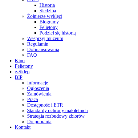
Historia
Siedziba
Żołnierze wyklęci
Biogramy
Felietony
Podziel się historią
Wesprzyj muzeum
Regulamin
Dofinansowania
FAQ
Kino
Felietony
e-Sklep
BIP
Informacje
Ogłoszenia
Zamówienia
Praca
Dostępność i ETR
Standardy ochrony małoletnich
Strategia rozbudowy zbiorów
Do pobrania
Kontakt