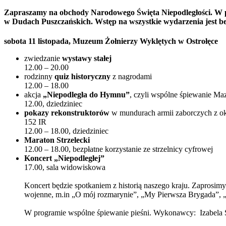
PrintFriendly
Zapraszamy na obchody Narodowego Święta Niepodległości. W pro
w Dudach Puszczańskich. Wstęp na wszystkie wydarzenia jest be
sobota 11 listopada, Muzeum Żołnierzy Wyklętych w Ostrołęce
zwiedzanie
wystawy stałej
12.00 – 20.00
rodzinny
quiz historyczny
z nagrodami
12.00 – 18.00
akcja
„Niepodległa do Hymnu”
, czyli wspólne śpiewanie M
12.00, dziedziniec
pokazy rekonstruktorów
w mundurach armii zaborczych z ok
152 IR
12.00 – 18.00, dziedziniec
Maraton Strzelecki
12.00 – 18.00, bezpłatne korzystanie ze strzelnicy cyfrowej
Koncert
„Niepodległej”
17.00, sala widowiskowa
Koncert będzie spotkaniem z historią naszego kraju. Zaprosim
wojenne, m.in „O mój rozmarynie”, „My Pierwsza Brygada”, „
W programie wspólne śpiewanie pieśni. Wykonawcy: Izabela Sz