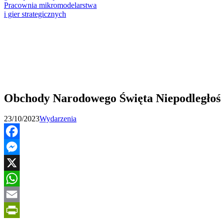
Pracownia mikromodelarstwa
i gier strategicznych
Obchody Narodowego Święta Niepodległo
23/10/2023
Wydarzenia
Facebook
Messenger
X
WhatsApp
Email