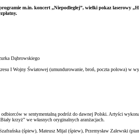
gramie m.in. koncert „Niepodległej”, wielki pokaz laserowy „His
zpłatny.
azurka Dąbrowskiego
resu I Wojny Światowej (umundurowanie, broń, poczta polowa) w wy
y odbiorców w sentymentalną podróż do dawnej Polski. Artyści wykonają
Biały krzyż” we własnych oryginalnych aranżacjach.
afrańska (śpiew), Mateusz Mijal (śpiew), Przemysław Zalewski (pian