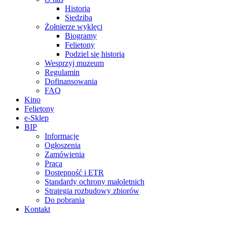
Historia
Siedziba
Żołnierze wyklęci
Biogramy
Felietony
Podziel się historią
Wesprzyj muzeum
Regulamin
Dofinansowania
FAQ
Kino
Felietony
e-Sklep
BIP
Informacje
Ogłoszenia
Zamówienia
Praca
Dostępność i ETR
Standardy ochrony małoletnich
Strategia rozbudowy zbiorów
Do pobrania
Kontakt