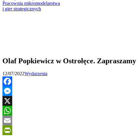
Pracownia mikromodelarstwa
i gier strategicznych
Olaf Popkiewicz w Ostrołęce. Zapraszamy 
12/07/2022
Wydarzenia
Facebook
Messenger
X
WhatsApp
Email