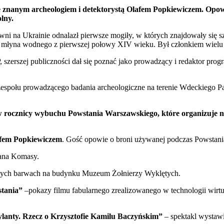
ze znanym archeologiem i detektorystą Olafem Popkiewiczem. Opo
lny.
wni na Ukrainie odnalazł pierwsze mogiły, w których znajdowały si
y młyna wodnego z pierwszej połowy XIV wieku. Był członkiem wielu 
szerszej publiczności dał się poznać jako prowadzący i redaktor prog
 zespołu prowadzącego badania archeologiczne na terenie Wdeckiego Pa
 rocznicy wybuchu Powstania Warszawskiego, które organizuje 
lafem Popkiewiczem
. Gość opowie o broni używanej podczas Powstania
Jana Komasy.
ych barwach na budynku Muzeum Żołnierzy Wyklętych.
tania”
–pokazy filmu fabularnego zrealizowanego w technologii wirtu
rylanty. Rzecz o Krzysztofie Kamilu Baczyńskim”
– spektakl wystawi