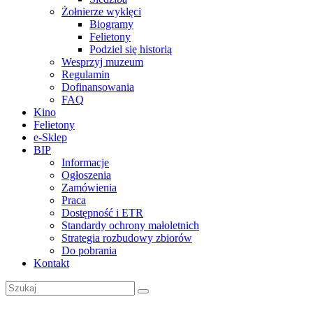
Żołnierze wyklęci
Biogramy
Felietony
Podziel się historią
Wesprzyj muzeum
Regulamin
Dofinansowania
FAQ
Kino
Felietony
e-Sklep
BIP
Informacje
Ogłoszenia
Zamówienia
Praca
Dostępność i ETR
Standardy ochrony małoletnich
Strategia rozbudowy zbiorów
Do pobrania
Kontakt