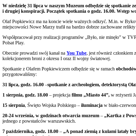
PrintFriendly
W niedzielę 31 lipca w naszym Muzeum odbędzie się spotkanie 
i drugiej konspiracji. Początek spotkania o godz. 16.00. Wstęp wo
Olaf Popkiewicz ma na koncie wiele ważnych odkryć. M.in. w Byko
miejscowości Nowe Marzy trafił na bardzo dobrze zachowane relikt
Współpracował przy realizacji programów „Było, nie minęło” w TVP, 
Polsat Play.
Obecnie prowadzi swój kanał na
You Tube
, jest również członkiem
kolekcjonerem broni z okresu I oraz II wojny światowej.
Spotkanie z Olafem Popkiewiczem odbędzie się w ramach
obchodów
przygotowaliśmy:
31 lipca, godz. 16.00
–
spotkanie z archeologiem, detektorystą O
1 sierpnia, godz. 18.00
– projekcja
filmu „Miasto 44”,
w reżyserii 
15 sierpnia
, Święto Wojska Polskiego –
iluminacja
w biało-czerwon
20-24 września, w godzinach otwarcia muzeum
–
„Kartka z Pows
jednego z powstańców warszawskich.
7 października, godz. 18.00
–
„A ponad ziemią z kulami latały b