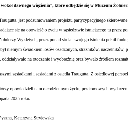
okół dawnego więzienia”, które odbędzie się w Muzeum Żołnierzy
raugutta, jest podsumowaniem projektu partycypacyjnego skierowane
kładające się na opowieść o życiu w sąsiedztwie istniejącego tu przez po
ierzy Wyklętych, przez ponad sto lat swojego istnienia pełnił funkcj
 był niemym świadkiem losów osadzonych, strażników, naczelników, p
oddziaływało na otoczenie i wyobraźnię oraz bywało źródłem rozmait
szymi sąsiadkami i sąsiadami z osiedla Traugutta. Z osiedlowej pers
tórzy opowiedzieli nam o codziennym życiu, przełomowych wydarzenia
opada 2025 roku.
Pyszna, Katarzyna Stryjewska