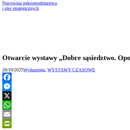
Pracownia mikromodelarstwa
i gier strategicznych
Otwarcie wystawy „Dobre sąsiedztwo. Opo
20/10/2025
Wydarzenia
,
WYSTAWY CZASOWE
Facebook
Messenger
X
WhatsApp
Email