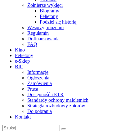
Żołnierze wyklęci
Biogramy
Felietony
Podziel się historią
Wesprzyj muzeum
Regulamin
Dofinansowania
FAQ
Kino
Felietony
e-Sklep
BIP
Informacje
Ogłoszenia
Zamówienia
Praca
Dostępność i ETR
Standardy ochrony małoletnich
Strategia rozbudowy zbiorów
Do pobrania
Kontakt