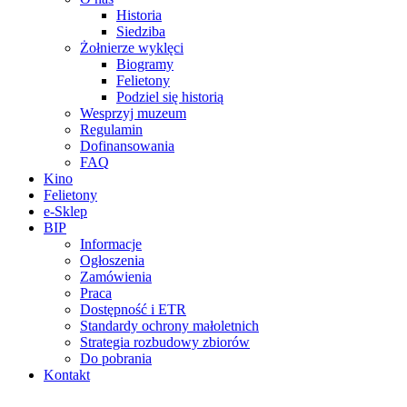
Historia
Siedziba
Żołnierze wyklęci
Biogramy
Felietony
Podziel się historią
Wesprzyj muzeum
Regulamin
Dofinansowania
FAQ
Kino
Felietony
e-Sklep
BIP
Informacje
Ogłoszenia
Zamówienia
Praca
Dostępność i ETR
Standardy ochrony małoletnich
Strategia rozbudowy zbiorów
Do pobrania
Kontakt