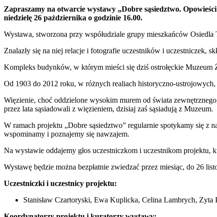
PrintFriendly
Zapraszamy na otwarcie wystawy „Dobre sąsiedztwo. Opowieści w
niedzielę 26 października o godzinie 16.00.
Wystawa, stworzona przy współudziale grupy mieszkańców Osiedla T
Znalazły się na niej relacje i fotografie uczestników i uczestniczek, s
Kompleks budynków, w którym mieści się dziś ostrołęckie Muzeum Żołn
Od 1903 do 2012 roku, w różnych realiach historyczno-ustrojowych,
Więzienie, choć oddzielone wysokim murem od świata zewnętrznego, 
przez lata sąsiadowali z więzieniem, dzisiaj zaś sąsiadują z Muzeum.
W ramach projektu „Dobre sąsiedztwo” regularnie spotykamy się z na
wspominamy i poznajemy się nawzajem.
Na wystawie oddajemy głos uczestniczkom i uczestnikom projektu, k
Wystawę będzie można bezpłatnie zwiedzać przez miesiąc, do 26 list
Uczestniczki i uczestnicy projektu:
Stanisław Czartoryski, Ewa Kuplicka, Celina Lambrych, Zyta 
Koordynatorzy projektu i kuratorzy wystawy: