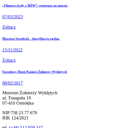
„Filmowe środy z MŻW”: repertuar na marzec
07/03/2023
Zobacz
Maraton Strzelecki – klasyfikacja ogólna
15/11/2022
Zobacz
Narodowy Dzień Pamięci Żołnierzy Wyklętych
08/02/2017
Muzeum Żołnierzy Wyklętych
ul. Traugutta 19
07-410 Ostrołęka
NIP 758 23 77 679
RIK 124/2021
tel.
(+48) 512 959 347