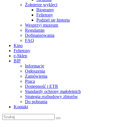
Żołnierze wyklęci
Biogramy
Felietony
Podziel się historią
Wesprzyj muzeum
Regulamin
Dofinansowania
FAQ
Kino
Felietony
e-Sklep
BIP
Informacje
Ogłoszenia
Zamówienia
Praca
Dostępność i ETR
Standardy ochrony małoletnich
Strategia rozbudowy zbiorów
Do pobrania
Kontakt