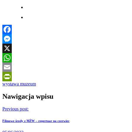
Facebook
Messenger
X
WhatsApp
Email
wystawa muzeum
PrintFriendly
Nawigacja wpisu
Previous post:
Filmowe środy z MŻW – repertuar na czerwiec