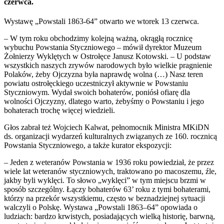
czerwca.
Wystawę „Powstali 1863-64” otwarto we wtorek 13 czerwca.
– W tym roku obchodzimy kolejną ważną, okrągłą rocznicę
wybuchu Powstania Styczniowego – mówił dyrektor Muzeum
Żołnierzy Wyklętych w Ostrołęce Janusz Kotowski. – U podstaw
wszystkich naszych zrywów narodowych było wielkie pragnienie
Polaków, żeby Ojczyzna była naprawdę wolna (…) Nasz teren
powiatu ostrołęckiego uczestniczył aktywnie w Powstaniu
Styczniowym. Wydał swoich bohaterów, poniósł ofiarę dla
wolności Ojczyzny, dlatego warto, żebyśmy o Powstaniu i jego
bohaterach trochę więcej wiedzieli.
Głos zabrał też Wojciech Kalwat, pełnomocnik Ministra MKiDN
ds. organizacji wydarzeń kulturalnych związanych ze 160. rocznicą
Powstania Styczniowego, a także kurator ekspozycji:
– Jeden z weteranów Powstania w 1936 roku powiedział, że przez
wiele lat weteranów styczniowych, traktowano po macoszemu, źle,
jakby byli wyklęci. To słowo „wyklęci” w tym miejscu brzmi w
sposób szczególny. Łączy bohaterów 63’ roku z tymi bohaterami,
którzy na przekór wszystkiemu, często w beznadziejnej sytuacji
walczyli o Polskę. Wystawa „Powstali 1863–64” opowiada o
ludziach: bardzo krwistych, posiadających wielką historię, barwną,