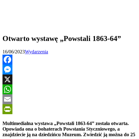
Otwarto wystawę „Powstali 1863-64”
16/06/2023
Wydarzenia
Facebook
Messenger
X
WhatsApp
Email
PrintFriendly
Multimedialna wystawa „Powstali 1863-64” została otwarta.
Opowiada ona o bohaterach Powstania Styczniowego, a
znajdziecie ją na dziedzińcu Muzeum. Zwiedzić ją można do 25