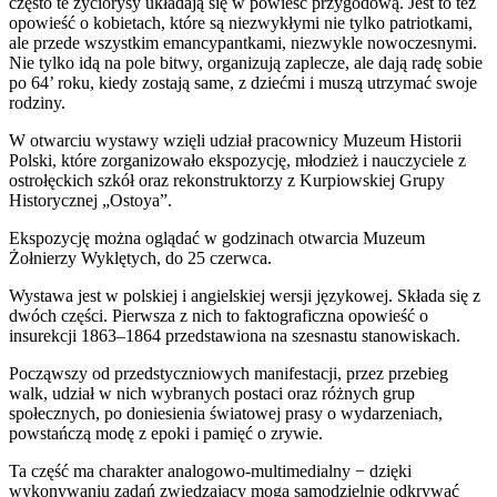
często te życiorysy układają się w powieść przygodową. Jest to też
opowieść o kobietach, które są niezwykłymi nie tylko patriotkami,
ale przede wszystkim emancypantkami, niezwykle nowoczesnymi.
Nie tylko idą na pole bitwy, organizują zaplecze, ale dają radę sobie
po 64’ roku, kiedy zostają same, z dziećmi i muszą utrzymać swoje
rodziny.
W otwarciu wystawy wzięli udział pracownicy Muzeum Historii
Polski, które zorganizowało ekspozycję, młodzież i nauczyciele z
ostrołęckich szkół oraz rekonstruktorzy z Kurpiowskiej Grupy
Historycznej „Ostoya”.
Ekspozycję można oglądać w godzinach otwarcia Muzeum
Żołnierzy Wyklętych, do 25 czerwca.
Wystawa jest w polskiej i angielskiej wersji językowej. Składa się z
dwóch części. Pierwsza z nich to faktograficzna opowieść o
insurekcji 1863–1864 przedstawiona na szesnastu stanowiskach.
Począwszy od przedstyczniowych manifestacji, przez przebieg
walk, udział w nich wybranych postaci oraz różnych grup
społecznych, po doniesienia światowej prasy o wydarzeniach,
powstańczą modę z epoki i pamięć o zrywie.
Ta część ma charakter analogowo-multimedialny − dzięki
wykonywaniu zadań zwiedzający mogą samodzielnie odkrywać