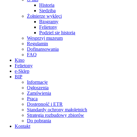
Historia
Siedziba
Żołnierze wyklęci
Biogramy
Felietony
Podziel się historią
Wesprzyj muzeum
Regulamin
Dofinansowania
FAQ
Kino
Felietony
e-Sklep
BIP
Informacje
Ogłoszenia
Zamówienia
Praca
Dostępność i ETR
Standardy ochrony małoletnich
Strategia rozbudowy zbiorów
Do pobrania
Kontakt