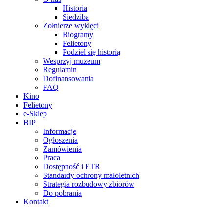
Historia
Siedziba
Żołnierze wyklęci
Biogramy
Felietony
Podziel się historią
Wesprzyj muzeum
Regulamin
Dofinansowania
FAQ
Kino
Felietony
e-Sklep
BIP
Informacje
Ogłoszenia
Zamówienia
Praca
Dostępność i ETR
Standardy ochrony małoletnich
Strategia rozbudowy zbiorów
Do pobrania
Kontakt