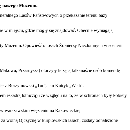
kę naszego Muzeum.
 Generalnego Lasów Państwowych o przekazanie terenu bazy
ne w miejscu, gdzie mogły się znajdować. Obecnie wymagają
ferty Muzeum. Opowieść o losach Żołnierzy Niezłomnych w scenerii
 Makowa, Przasnysza) otoczyły liczącą kilkanaście osób komendę
ierz Borzymowski „Tur”, Jan Kutryb „Wiatr”.
m eskadrą lotniczą) i ze względu na to, że w schronach były kobiety
ów w warszawskim więzieniu na Rakowieckiej.
 za wolną Ojczyznę w kurpiowskich lasach, zostały odnalezione