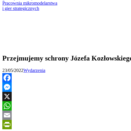
Pracownia mikromodelarstwa
i gier strategicznych
Przejmujemy schrony Józefa Kozłowskieg
23/05/2022
Wydarzenia
Facebook
Messenger
X
WhatsApp
Email