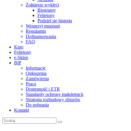
Żołnierze wyklęci
Biogramy
Felietony
Podziel się historią
Wesprzyj muzeum
Regulamin
Dofinansowania
FAQ
Kino
Felietony
e-Sklep
BIP
Informacje
Ogłoszenia
Zamówienia
Praca
Dostępność i ETR
Standardy ochrony małoletnich
Strategia rozbudowy zbiorów
Do pobrania
Kontakt