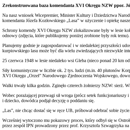
PrintFriendly
Zrekonstruowana baza komendanta XVI Okręgu NZW ppor. Józef
Na nasz wniosek Wicepremier, Minister Kultury i Dziedzictwa Narod
komendanta Józefa Kozłowskiego „Lasa” w użyczenie i opiekę nasz
Schrony komendy XVI Okręgu NZW zlokalizowane były w lesie koło 
odnowy (zdjęcia, które publikujemy poniżej zrobione były rok temu).
Planujemy godnie je zagospodarować i w niedalekiej przyszłości ud
kurpiowskiego lasu może być dla wielu zwiedzających niezwykle inte
25 czerwca 1948 w lesie niedaleko wsi Gleba (nieco ponad 20 km od 
Siły komunistyczne w liczbie ok. 2 tys. ludzi (m.in. 40 plutonów 
XVI Okręgu „Orzeł” Narodowego Zjednoczenia Wojskowego, dowod
Walki trwały kilka godzin. Zginęło czterech żołnierzy NZW: sierż
Wobec porażającej przewagi sił wroga (prócz setek funkcjonariuszy i
i dziecko, dowódca podjął decyzję o poddaniu się.
„Las”, nie chcąc dostać się w ręce UB, próbował odebrać sobie życ
Wcześniej wytoczono mu pokazowy proces, który odbył się w Ostrołę
przez zespół IPN prowadzony przez prof. Krzysztofa Szwagrzyka n