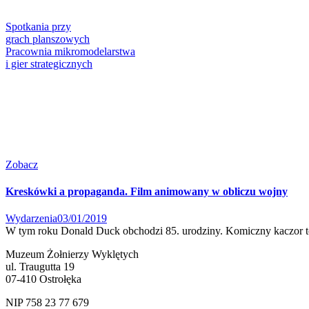
Spotkania przy
grach planszowych
Pracownia mikromodelarstwa
i gier strategicznych
Zobacz
Kreskówki a propaganda. Film animowany w obliczu wojny
Wydarzenia
03/01/2019
W tym roku Donald Duck obchodzi 85. urodziny. Komiczny kaczor to
Muzeum Żołnierzy Wyklętych
ul. Traugutta 19
07-410 Ostrołęka
NIP 758 23 77 679