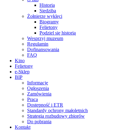
Historia
Siedziba
Żołnierze wyklęci
Biogramy
Felietony
Podziel się historią
Wesprzyj muzeum
Regulamin
Dofinansowania
FAQ
Kino
Felietony
e-Sklep
BIP
Informacje
Ogłoszenia
Zamówienia
Praca
Dostępność i ETR
Standardy ochrony małoletnich
Strategia rozbudowy zbiorów
Do pobrania
Kontakt