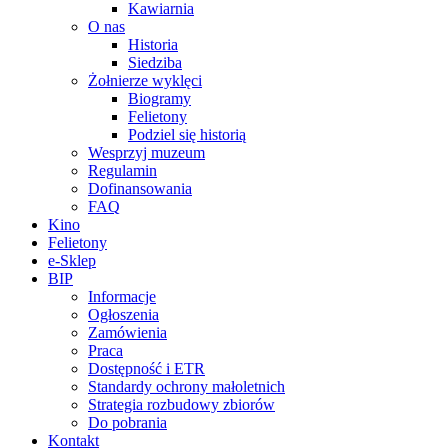
Kawiarnia
O nas
Historia
Siedziba
Żołnierze wyklęci
Biogramy
Felietony
Podziel się historią
Wesprzyj muzeum
Regulamin
Dofinansowania
FAQ
Kino
Felietony
e-Sklep
BIP
Informacje
Ogłoszenia
Zamówienia
Praca
Dostępność i ETR
Standardy ochrony małoletnich
Strategia rozbudowy zbiorów
Do pobrania
Kontakt