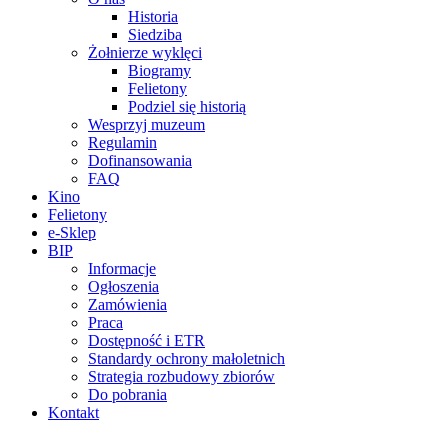
Historia
Siedziba
Żołnierze wyklęci
Biogramy
Felietony
Podziel się historią
Wesprzyj muzeum
Regulamin
Dofinansowania
FAQ
Kino
Felietony
e-Sklep
BIP
Informacje
Ogłoszenia
Zamówienia
Praca
Dostępność i ETR
Standardy ochrony małoletnich
Strategia rozbudowy zbiorów
Do pobrania
Kontakt