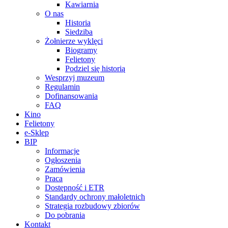
Kawiarnia
O nas
Historia
Siedziba
Żołnierze wyklęci
Biogramy
Felietony
Podziel się historią
Wesprzyj muzeum
Regulamin
Dofinansowania
FAQ
Kino
Felietony
e-Sklep
BIP
Informacje
Ogłoszenia
Zamówienia
Praca
Dostępność i ETR
Standardy ochrony małoletnich
Strategia rozbudowy zbiorów
Do pobrania
Kontakt