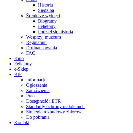
Historia
Siedziba
Żołnierze wyklęci
Biogramy
Felietony
Podziel się historią
Wesprzyj muzeum
Regulamin
Dofinansowania
FAQ
Kino
Felietony
e-Sklep
BIP
Informacje
Ogłoszenia
Zamówienia
Praca
Dostępność i ETR
Standardy ochrony małoletnich
Strategia rozbudowy zbiorów
Do pobrania
Kontakt