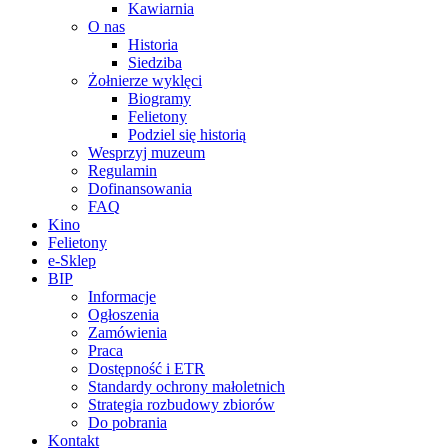
Kawiarnia
O nas
Historia
Siedziba
Żołnierze wyklęci
Biogramy
Felietony
Podziel się historią
Wesprzyj muzeum
Regulamin
Dofinansowania
FAQ
Kino
Felietony
e-Sklep
BIP
Informacje
Ogłoszenia
Zamówienia
Praca
Dostępność i ETR
Standardy ochrony małoletnich
Strategia rozbudowy zbiorów
Do pobrania
Kontakt