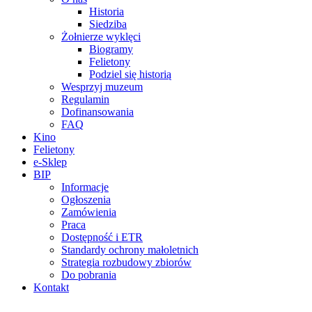
Historia
Siedziba
Żołnierze wyklęci
Biogramy
Felietony
Podziel się historią
Wesprzyj muzeum
Regulamin
Dofinansowania
FAQ
Kino
Felietony
e-Sklep
BIP
Informacje
Ogłoszenia
Zamówienia
Praca
Dostępność i ETR
Standardy ochrony małoletnich
Strategia rozbudowy zbiorów
Do pobrania
Kontakt