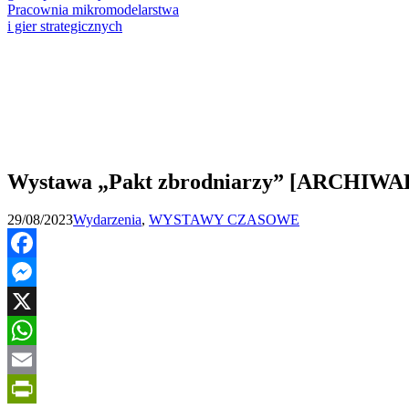
Pracownia mikromodelarstwa
i gier strategicznych
Wystawa „Pakt zbrodniarzy” [ARCHIW
29/08/2023
Wydarzenia
,
WYSTAWY CZASOWE
Facebook
Messenger
X
WhatsApp
Email