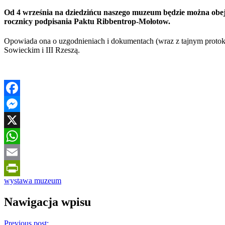
PrintFriendly
Od 4 września na dziedzińcu naszego muzeum będzie można obej
rocznicy podpisania Paktu Ribbentrop-Mołotow.
Opowiada ona o uzgodnieniach i dokumentach (wraz z tajnym protoko
Sowieckim i III Rzeszą.
Facebook
Messenger
X
WhatsApp
Email
wystawa muzeum
PrintFriendly
Nawigacja wpisu
Previous post: