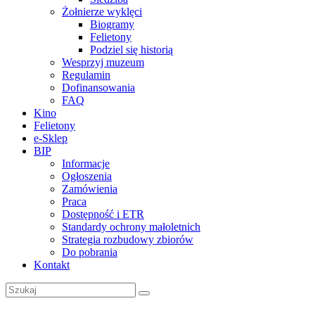
Żołnierze wyklęci
Biogramy
Felietony
Podziel się historią
Wesprzyj muzeum
Regulamin
Dofinansowania
FAQ
Kino
Felietony
e-Sklep
BIP
Informacje
Ogłoszenia
Zamówienia
Praca
Dostępność i ETR
Standardy ochrony małoletnich
Strategia rozbudowy zbiorów
Do pobrania
Kontakt