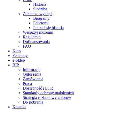
Historia
Siedziba
Żołnierze wyklęci
Biogramy
Felietony
Podziel się historią
Wesprzyj muzeum
Regulamin
Dofinansowania
FAQ
Kino
Felietony
e-Sklep
BIP
Informacje
Ogłoszenia
Zamówienia
Praca
Dostępność i ETR
Standardy ochrony małoletnich
Strategia rozbudowy zbiorów
Do pobrania
Kontakt