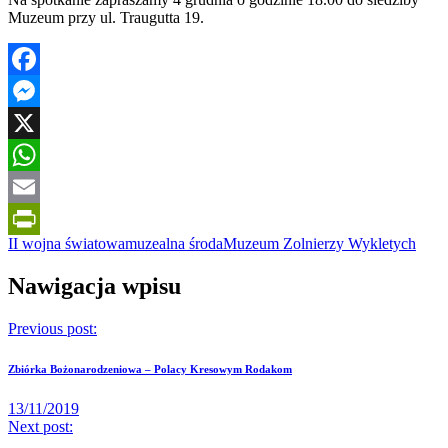
Muzeum przy ul. Traugutta 19.
Facebook
Messenger
X
WhatsApp
Email
II wojna światowa
muzealna środa
Muzeum Zolnierzy Wykletych
PrintFriendly
Nawigacja wpisu
Previous post:
Zbiórka Bożonarodzeniowa – Polacy Kresowym Rodakom
13/11/2019
Next post: