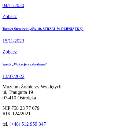
04/11/2020
Zobacz
Turniej Strzelecki „SW 10. STRZAŁ W DZIESIĄTKĘ”
15/11/2023
Zobacz
Spędź „Wakacje z zabytkami”!
13/07/2022
Muzeum Żołnierzy Wyklętych
ul. Traugutta 19
07-410 Ostrołęka
NIP 758 23 77 679
RIK 124/2021
tel.
(+48) 512 959 347