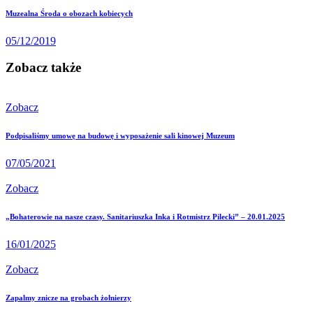
Muzealna Środa o obozach kobiecych
05/12/2019
Zobacz także
Zobacz
Podpisaliśmy umowę na budowę i wyposażenie sali kinowej Muzeum
07/05/2021
Zobacz
„Bohaterowie na nasze czasy. Sanitariuszka Inka i Rotmistrz Pilecki” – 20.01.2025
16/01/2025
Zobacz
Zapalmy znicze na grobach żołnierzy