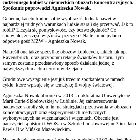
codziennego kobiet w niemieckich obozach koncentracyjnych.
Spotkanie poprowadzi Agnieszka Nowak.
Gehennę kacetu trudno sobie wyobrazić. Jednak nawet w
najbardziej trudnych warunkach ludzie starali się przetrwać. Jak to
robili? Liczyła się pomysłowość, czy bezwzględność? Co
sprawiało, że część więźniów przeżyło? Na te i inne pytania
odpowie gość MŻW – Agnieszka Nowak.
Nakreśli ona także specyfikę obozów kobiecych, takich jak np.
Ravensbrück, oraz przypomni relacje świadków historii. Tym
samym zostanie przedstawiony sposób działania jednej z
największych machin terroru w dziejach.
Grudniowe wystąpienie jest już trzecim spotkaniem w ramach
cyklu, które wpisuje się w tematykę II wojny światowej.
Agnieszka Nowak obroniła w 2013 r. doktorat na Uniwersytecie
Marii Curie-Skłodowskiej w Lublinie. Jej zainteresowania
badawcze skupiły się m.in. na strategiach przetrwania w obozach
koncentracyjnych oraz eksperymentach medycznych
wykonywanych na więźniarkach i więźniach. Obecnie jest
nauczycielką historii i WOS-u w Szkole Podstawowej nr 3 im. Jana
Pawła II w Mińsku Mazowieckim.
Na spotkanie zapraszamy 4 grudnia o godzinie 18.00 do siedziby