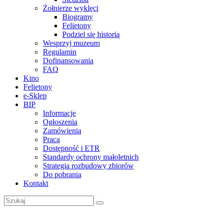
Żołnierze wyklęci
Biogramy
Felietony
Podziel się historią
Wesprzyj muzeum
Regulamin
Dofinansowania
FAQ
Kino
Felietony
e-Sklep
BIP
Informacje
Ogłoszenia
Zamówienia
Praca
Dostępność i ETR
Standardy ochrony małoletnich
Strategia rozbudowy zbiorów
Do pobrania
Kontakt